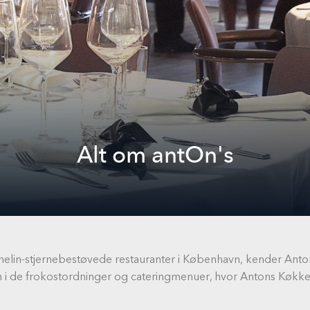
Alt om antOn's
helin-stjernebestøvede restauranter i København, kender Anto
n i de frokostordninger og cateringmenuer, hvor Antons Køkken