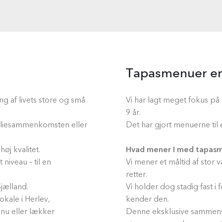
Tapasmenuer er 
ng af livets store og små
Vi har lagt meget fokus på
9 år.
amiliesammenkomsten eller
Det har gjort menuerne til 
øj kvalitet.
Hvad mener I med tapas
niveau – til en
Vi mener et måltid af stor 
retter.
jælland.
Vi holder dog stadig fast 
okale i Herlev,
kender den.
nu eller lækker
Denne eksklusive sammensæ