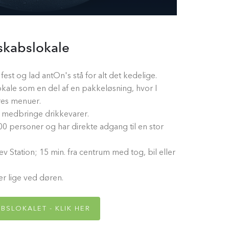
lskabslokale
est og lad antOn's stå for alt det kedelige.
okale som en del af en pakkeløsning, hvor I
res menuer.
t medbringe drikkevarer.
100 personer og har direkte adgang til en stor
ev Station; 15 min. fra centrum med tog, bil eller
 lige ved døren.
BSLOKALET - KLIK HER