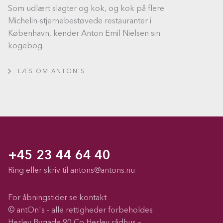
Som udlært slagter og kok, og kok på flere
Michelin-stjernebestøvede restauranter i
København, kender Anton Emil Nielsen sin
kogebog.
LÆS OM ANTON’S
+45 23 44 64 40
Ring eller skriv til
antons@antons.nu
For åbningstider se kontakt
© antOn's - alle rettigheder forbeholdes
Herlev Bygade 90 Co Herlev rådhus –