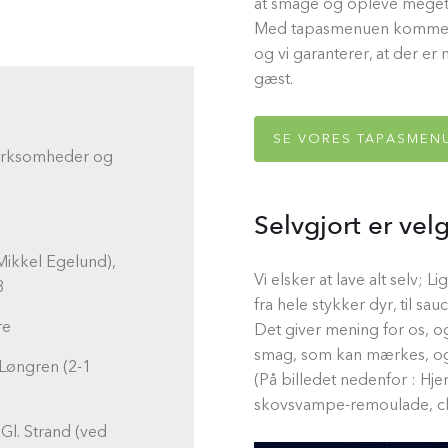
at smage og opleve meget 
Med tapasmenuen kommer v
og vi garanterer, at der er
gæst.
SE VORES TAPASMENUE
virksomheder og
Selvgjort er velg
Mikkel Egelund),
Vi elsker at lave alt selv; 
8
fra hele stykker dyr, til sa
re
Det giver mening for os, o
smag, som kan mærkes, og
Løngren (2-1
(På billedet nedenfor : H
skovsvampe-remoulade, chip
Gl. Strand (ved