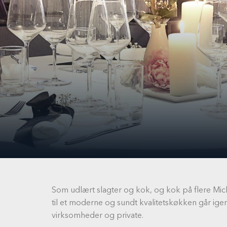
Som udlært slagter og kok, og kok på flere Mic
til et moderne og sundt kvalitetskøkken går ige
virksomheder og private.