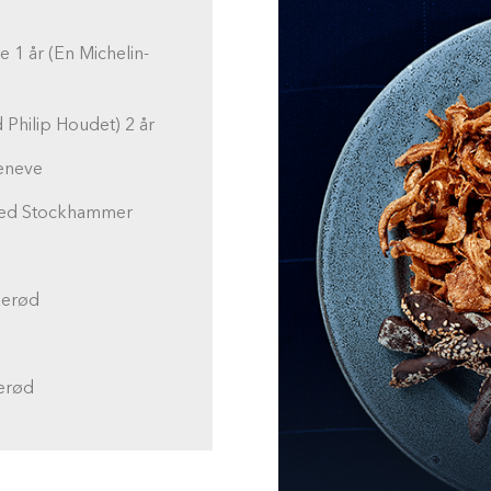
 1 år (En Michelin-
 Philip Houdet) 2 år
Geneve
 ved Stockhammer
kerød
kerød