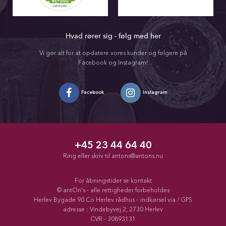
Hvad rører sig - følg med her
Vi gør alt for at opdatere vores kunder og følgere på
Facebook og Instagram!
Facebook
Instagram
+45 23 44 64 40
Ring eller skriv til
antons@antons.nu
For åbningstider se kontakt
© antOn's - alle rettigheder forbeholdes
Herlev Bygade 90 Co Herlev rådhus – indkørsel via / GPS
adresse : Vindebyvej 2, 2730 Herlev
CVR - 30893131