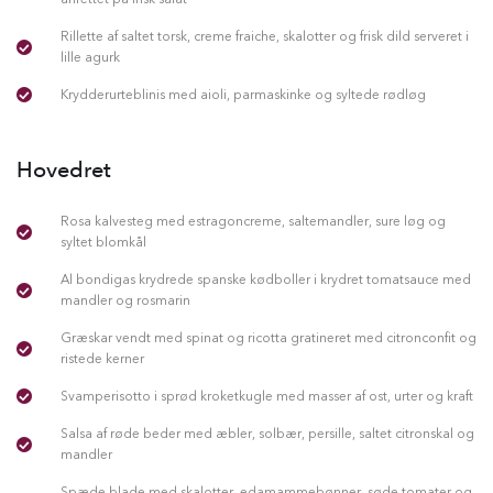
Rillette af saltet torsk, creme fraiche, skalotter og frisk dild serveret i
lille agurk
Krydderurteblinis med aioli, parmaskinke og syltede rødløg
Hovedret
Rosa kalvesteg med estragoncreme, saltemandler, sure løg og
syltet blomkål
Al bondigas krydrede spanske kødboller i krydret tomatsauce med
mandler og rosmarin
Græskar vendt med spinat og ricotta gratineret med citronconfit og
ristede kerner
Svamperisotto i sprød kroketkugle med masser af ost, urter og kraft
Salsa af røde beder med æbler, solbær, persille, saltet citronskal og
mandler
Spæde blade med skalotter, edamammebønner, søde tomater og