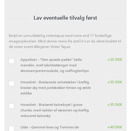
Lav eventuelle tilvalg først
Bestil en uimodståelig vintertapas med mere end 11 forskellige
smagsoplevelser. Med denne menu fra antOn’s er du sikret kvalitet til
dit vinter event.
Allegener Vinter Tapas
Appetizer – ”Den sprøde pakke” Salte
+
35
DKK
mandler, malt lakridsstænger med
skovsvamperemoulade, og rodfrugtschips
Hovedret – Braiserede svinekæber i kraftig
+
35
DKK
braiser sky med jordskokker timian og æble
eddike
Hovedret – Braiseret kalvebryst i grove
+
35
DKK
chunks, med rødder af sæsonen og kraftig
reduceret kalvesky
Oste – Gammel knas og Tommes de
+
40
DKK