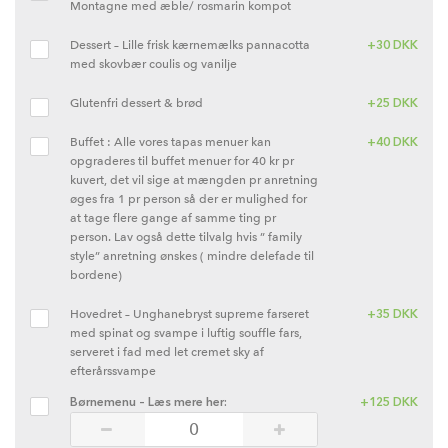
Montagne med æble/ rosmarin kompot
Dessert – Lille frisk kærnemælks pannacotta
+
30
DKK
med skovbær coulis og vanilje
Glutenfri dessert & brød
+
25
DKK
Buffet : Alle vores tapas menuer kan
+
40
DKK
opgraderes til buffet menuer for 40 kr pr
kuvert, det vil sige at mængden pr anretning
øges fra 1 pr person så der er mulighed for
at tage flere gange af samme ting pr
person. Lav også dette tilvalg hvis ” family
style” anretning ønskes ( mindre delefade til
bordene)
Hovedret – Unghanebryst supreme farseret
+
35
DKK
med spinat og svampe i luftig souffle fars,
serveret i fad med let cremet sky af
efterårssvampe
Børnemenu – Læs mere her:
+
125
DKK