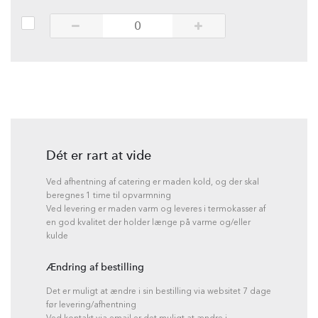
Dét er rart at vide
Ved afhentning af catering er maden kold, og der skal
beregnes 1 time til opvarmning
Ved levering er maden varm og leveres i termokasser af
en god kvalitet der holder længe på varme og/eller
kulde
Ændring af bestilling
Det er muligt at ændre i sin bestilling via websitet 7 dage
før levering/afhentning
Ved kontakt via email er det muligt at ændre i