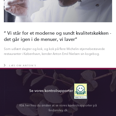
“ Vi står for et moderne og sundt kvalitetskøkken -
det går igen i de menuer, vi laver”
Som udlært slagter og kok, og kok på flere Michelin-stjernebestøvede
restauranter i København, kender Anton Emil Nielsen sin kogebog.
LÆS OM ANTON’S
Se vores kontrolrapporter
Klik her hvis du ønsker at se vores kontrolrapporter på
findsmiley.dk