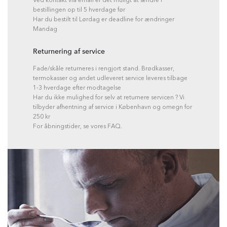
bestillingen op til 5 hverdage før
Har du bestilt til Lørdag er deadline for ændringer
Mandag
Returnering af service
Fade/skåle returneres i rengjort stand. Brødkasser,
termokasser og andet udleveret service leveres tilbage
1-3 hverdage efter modtagelse
Har du ikke mulighed for selv at returnere servicen ? Vi
tilbyder afhentning af service i København og omegn for
250 kr
For åbningstider, se vores FAQ.