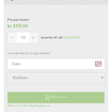
Pris per kuvert
kr.
359.00
kuverter til i alt
NaN,00
DKK
Hvornår skal du bruge maden?
BESTIL NU
Menuen er ikke tilgængelig nu.