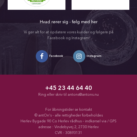
Hvad rører sig - følg med her
Vi gør alt for at opdatere vores kunder og følgere på
Facebook og Instagram!
Facebook
Instagram
+45 23 44 64 40
Ring eller skriv til
antons@antons.nu
For åbningstider se kontakt
© antOn's - alle rettigheder forbeholdes
Herlev Bygade 90 Co Herlev rådhus – indkørsel via / GPS
adresse : Vindebyvej 2, 2730 Herlev
CVR - 30893131