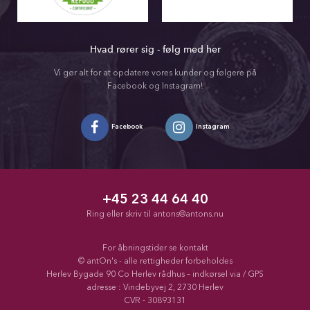
Hvad rører sig - følg med her
Vi gør alt for at opdatere vores kunder og følgere på
Facebook og Instagram!
Facebook
Instagram
+45 23 44 64 40
Ring eller skriv til
antons@antons.nu
For åbningstider se kontakt
© antOn's - alle rettigheder forbeholdes
Herlev Bygade 90 Co Herlev rådhus – indkørsel via / GPS
adresse : Vindebyvej 2, 2730 Herlev
CVR - 30893131