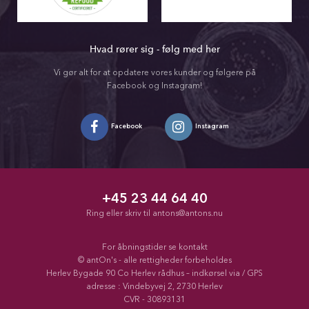
Hvad rører sig - følg med her
Vi gør alt for at opdatere vores kunder og følgere på
Facebook og Instagram!
Facebook
Instagram
+45 23 44 64 40
Ring eller skriv til
antons@antons.nu
For åbningstider se kontakt
© antOn's - alle rettigheder forbeholdes
Herlev Bygade 90 Co Herlev rådhus – indkørsel via / GPS
adresse : Vindebyvej 2, 2730 Herlev
CVR - 30893131