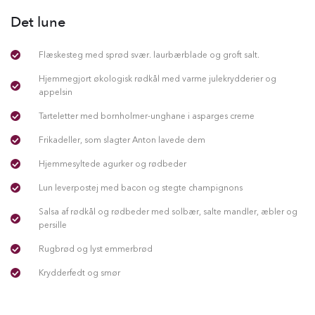
Det lune
Flæskesteg med sprød svær. laurbærblade og groft salt.
Hjemmegjort økologisk rødkål med varme julekrydderier og
appelsin
Tarteletter med bornholmer-unghane i asparges creme
Frikadeller, som slagter Anton lavede dem
Hjemmesyltede agurker og rødbeder
Lun leverpostej med bacon og stegte champignons
Salsa af rødkål og rødbeder med solbær, salte mandler, æbler og
persille
Rugbrød og lyst emmerbrød
Krydderfedt og smør