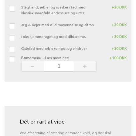
Stegt and, æbler og svesker i fad med
+
30
DKK
klassisk smagfuld andesauce og urter
Æg & Rejer med dild mayonnaise og citron
+
30
DKK
Laks hjemmerøget og med dildcreme.
+
30
DKK
Ostefad med æblekompot og vindruer
+
30
DKK
Børnemenu – Læs mere her:
+
100
DKK
Dét er rart at vide
Ved afhentning af catering er maden kold, og der skal