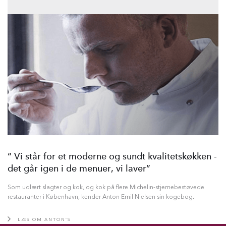
“ Vi står for et moderne og sundt kvalitetskøkken -
det går igen i de menuer, vi laver”
Som udlært slagter og kok, og kok på flere Michelin-stjernebestøvede
restauranter i København, kender Anton Emil Nielsen sin kogebog.
LÆS OM ANTON’S