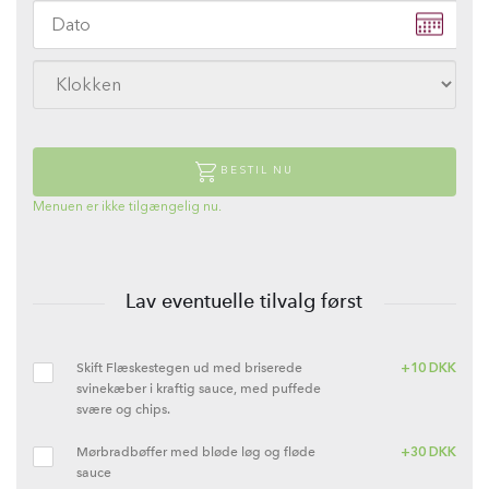
BESTIL NU
Menuen er ikke tilgængelig nu.
Lav eventuelle tilvalg først
Skift Flæskestegen ud med briserede
+
10
DKK
svinekæber i kraftig sauce, med puffede
svære og chips.
Mørbradbøffer med bløde løg og fløde
+
30
DKK
sauce