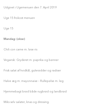
Udgivet i Ugemenuen den
7. April 2019
Uge 15 frokost menuen
Uge 15
Mandag: (okse)
Chili con carne m. løse ris
Vegansk: Gryderet m. paprika og bønner
Frisk salat af hvidkål, gulerødder og radiser
Halve æg m. mayonnaise – Rullepølse m. løg
Hjemmebagt brød både rugbrød og landbrød
Miks selv salater, knas og dressing.