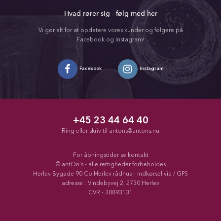
Hvad rører sig - følg med her
Vi gør alt for at opdatere vores kunder og følgere på
Facebook og Instagram!
Facebook
Instagram
+45 23 44 64 40
Ring eller skriv til
antons@antons.nu
For åbningstider se kontakt
© antOn's - alle rettigheder forbeholdes
Herlev Bygade 90 Co Herlev rådhus – indkørsel via / GPS
adresse : Vindebyvej 2, 2730 Herlev
CVR - 30893131