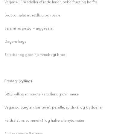
Vegansk: Frikadeller af røde linser, peberfrugt og hørfrø
Broccolisalat m. rødløg og rosiner
Salami m. pesto – æggesalat
Dagens kage
Salatbar og godt hjemmebagt brød
Fredag: (kylling)
BBQ kylling m. stegte kartofler og chili sauce
Vegansk: Stegte kikærter m. persille, spidskål og krydderier
Feldsalat m. sommerkål og halve cherrytomater
2 af kokkens pålægger