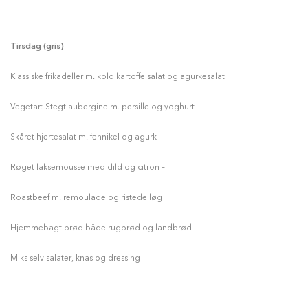
Tirsdag
(gris)
Klassiske frikadeller m. kold kartoffelsalat og agurkesalat
Vegetar: Stegt aubergine m. persille og yoghurt
Skåret hjertesalat m. fennikel og agurk
Røget laksemousse med dild og citron –
Roastbeef m. remoulade og ristede løg
Hjemmebagt brød både rugbrød og landbrød
Miks selv salater, knas og dressing