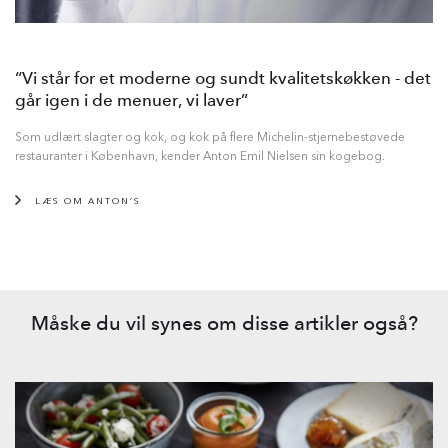
“Vi står for et moderne og sundt kvalitetskøkken - det
går igen i de menuer, vi laver”
Som udlært slagter og kok, og kok på flere Michelin-stjernebestøvede
restauranter i København, kender Anton Emil Nielsen sin kogebog.
LÆS OM ANTON’S
Måske du vil synes om disse artikler også?