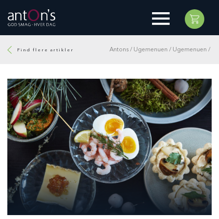
Antons
/
Ugemenuen
/
Ugemenuen
/
Find flere artikler