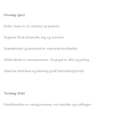
Onsdag: (gris)
Boller i karry m. ris, chutney og peanuts
Vegansk: Rösti af kartofel, løg og rosmarin
Spædeblade og ærteskud m. marineret knoldselleri
Skåret skinke m. sennepscreme – Rognguf m. dild og purløg
Salat bar med knas og dressing godt hjemmebagt brød
Torsdag: (fisk)
Fiskefrikadeller m. estragoncreme, ovn kartofler og rodfrugter