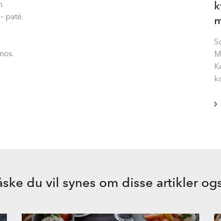
k
n.
– paté.
m
S
nos.
M
K
k
ske du vil synes om disse artikler og