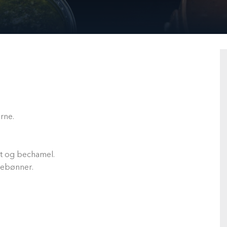
rne.
t og bechamel.
mebønner.