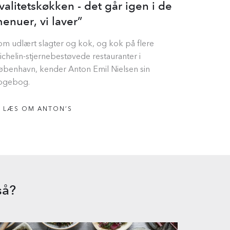
valitetskøkken - det går igen i de
enuer, vi laver”
om udlært slagter og kok, og kok på flere
ichelin-stjernebestøvede restauranter i
øbenhavn, kender Anton Emil Nielsen sin
ogebog.
LÆS OM ANTON’S
så?