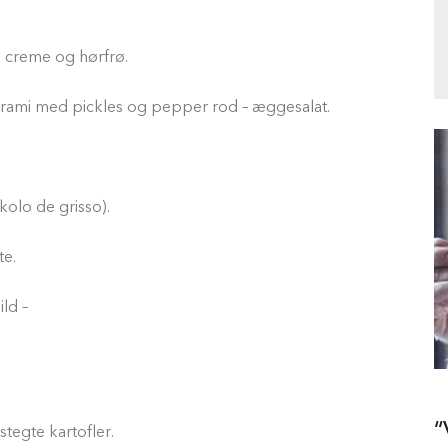
d creme og hørfrø.
rami med pickles og pepper rod – æggesalat.
olo de grisso).
te.
ld –
“
tegte kartofler.