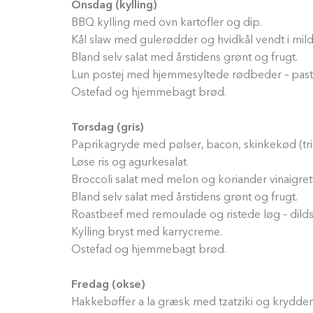
Onsdag (kylling)
BBQ kylling med ovn kartofler og dip.
Kål slaw med gulerødder og hvidkål vendt i mil
Bland selv salat med årstidens grønt og frugt.
Lun postej med hjemmesyltede rødbeder – past
Ostefad og hjemmebagt brød.
Torsdag (gris)
Paprikagryde med pølser, bacon, skinkekød (trik
Løse ris og agurkesalat.
Broccoli salat med melon og koriander vinaigret
Bland selv salat med årstidens grønt og frugt.
Roastbeef med remoulade og ristede løg – dildsi
Kylling bryst med karrycreme.
Ostefad og hjemmebagt brød.
Fredag (okse)
Hakkebøffer a la græsk med tzatziki og krydders