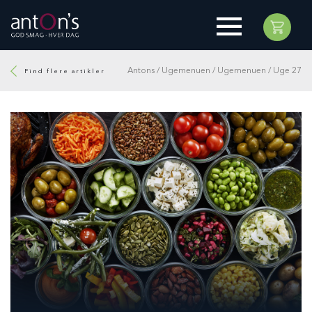
Antons
/
Ugemenuen
/
Ugemenuen
/
Uge 27
Find flere artikler