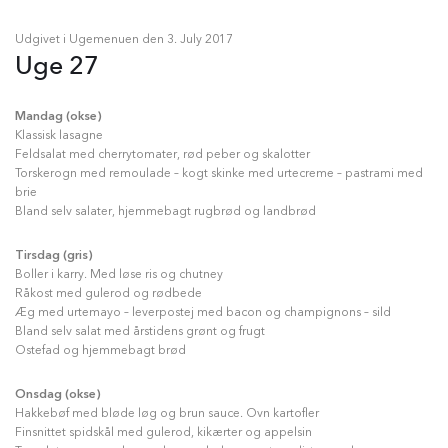
Udgivet i Ugemenuen den
3. July 2017
Uge 27
Mandag (okse)
Klassisk lasagne
Feldsalat med cherrytomater, rød peber og skalotter
Torskerogn med remoulade – kogt skinke med urtecreme – pastrami med
brie
Bland selv salater, hjemmebagt rugbrød og landbrød
Tirsdag (gris)
Boller i karry. Med løse ris og chutney
Råkost med gulerod og rødbede
Æg med urtemayo – leverpostej med bacon og champignons – sild
Bland selv salat med årstidens grønt og frugt
Ostefad og hjemmebagt brød
Onsdag (okse)
Hakkebøf med bløde løg og brun sauce. Ovn kartofler
Finsnittet spidskål med gulerod, kikærter og appelsin