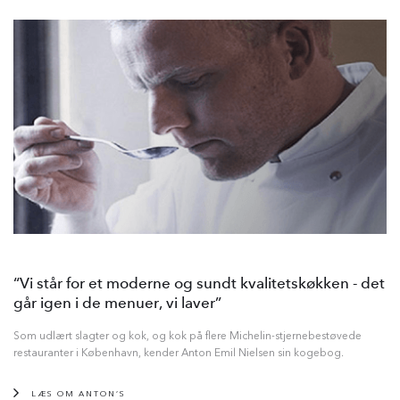
“Vi står for et moderne og sundt kvalitetskøkken - det
går igen i de menuer, vi laver”
Som udlært slagter og kok, og kok på flere Michelin-stjernebestøvede
restauranter i København, kender Anton Emil Nielsen sin kogebog.
LÆS OM ANTON’S