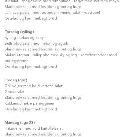
Tunsalat – spegepølse med remoulade – røget medister med mayo
Bland selv salat med årstidens grønt og frugt
Lun leverpostej med rødbeder – wiener salat – roastbeef
Ostefad og hjemmebagt brød
Torsdag (kylling)
Kylling i kokos og karry
Bulls blod salat med melon og agurk
Bland selv salat med årstidens grønt og frugt
Makrel i tomat – rullepølse med sky og løg – kartoffelmadder med
purløgscreme
Ostefad og hjemmebagt brød
Fredag (gris)
Grillpølser med kold kartoffelsalat
Græsk salat
Bland selv salat med årstidens grønt og frugt
Kokkens 3 lækre pålæggerier
Ostefad og hjemmebagt brød
Mandag (uge 28)
Frikadeller med kold kartoffelsalat
Bland selv salat med årstidens grønt og frugt