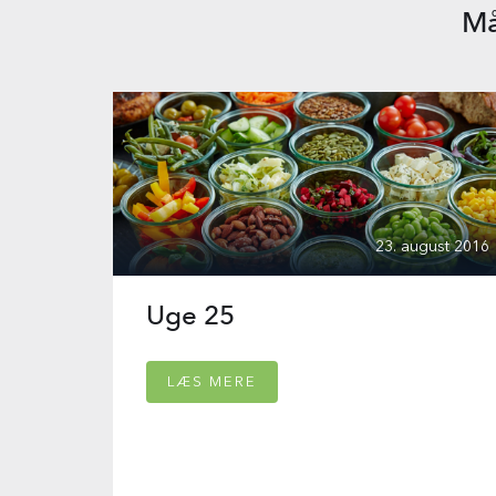
Må
23. august 2016
Uge 25
LÆS MERE