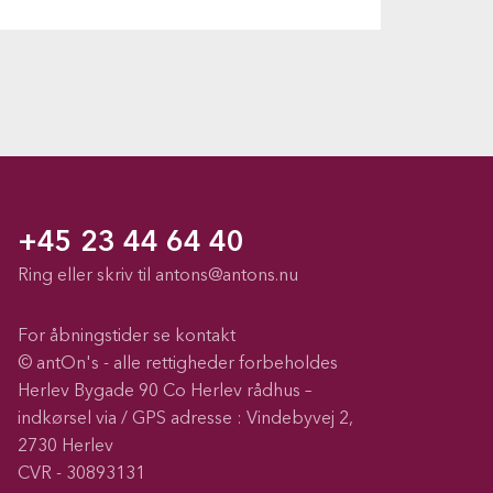
+45 23 44 64 40
Ring eller skriv til
antons@antons.nu
For åbningstider se kontakt
© antOn's - alle rettigheder forbeholdes
Herlev Bygade 90 Co Herlev rådhus –
indkørsel via / GPS adresse : Vindebyvej 2,
2730 Herlev
CVR - 30893131