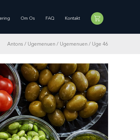
ering
Om Os
FAQ
Kontakt
Antons
/
Ugemenuen
/
Ugemenuen
/
Uge 46