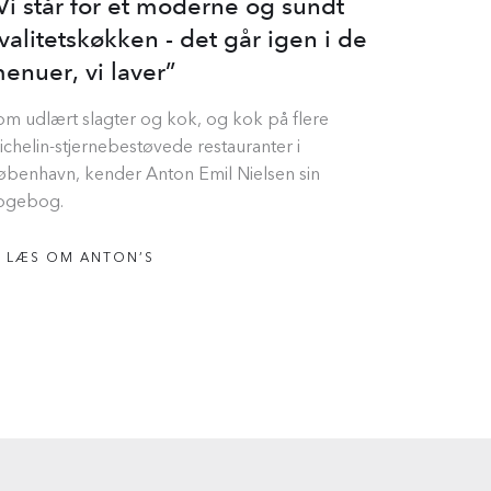
Vi står for et moderne og sundt
valitetskøkken - det går igen i de
enuer, vi laver”
om udlært slagter og kok, og kok på flere
ichelin-stjernebestøvede restauranter i
øbenhavn, kender Anton Emil Nielsen sin
ogebog.
LÆS OM ANTON’S