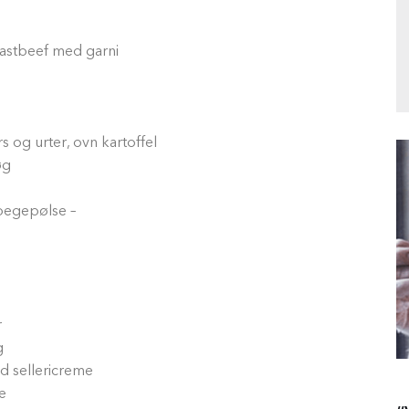
oastbeef med garni
 og urter, ovn kartoffel
øg
pegepølse –
r
g
d sellericreme
e