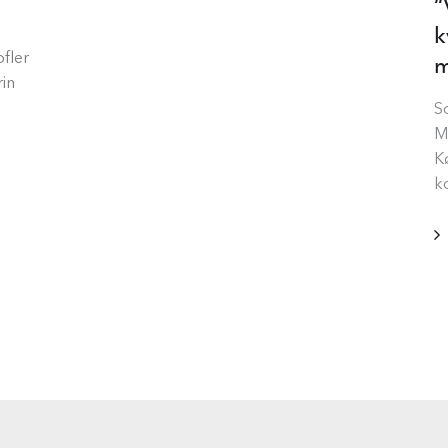
“
k
fler
m
in
S
M
K
k