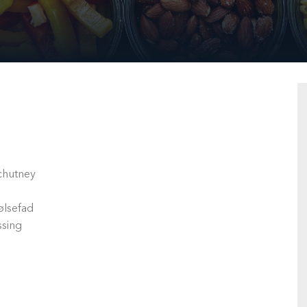
 chutney
ølsefad
ssing