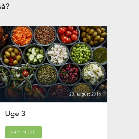
så?
23. august 2016
Uge 3
LÆS MERE