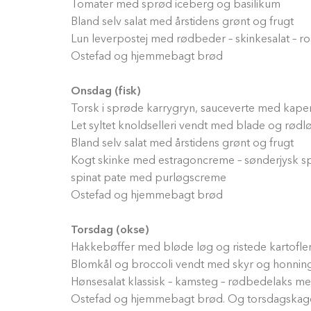
Tomater med sprød iceberg og basilikum
Bland selv salat med årstidens grønt og frugt
Lun leverpostej med rødbeder – skinkesalat – r
Ostefad og hjemmebagt brød
Onsdag (fisk)
Torsk i sprøde karrygryn, sauceverte med kapers
Let syltet knoldselleri vendt med blade og rødl
Bland selv salat med årstidens grønt og frugt
Kogt skinke med estragoncreme – sønderjysk s
spinat pate med purløgscreme
Ostefad og hjemmebagt brød
Torsdag (okse)
Hakkebøffer med bløde løg og ristede kartofle
Blomkål og broccoli vendt med skyr og honnin
Hønsesalat klassisk – kamsteg – rødbedelaks me
Ostefad og hjemmebagt brød. Og torsdagskag