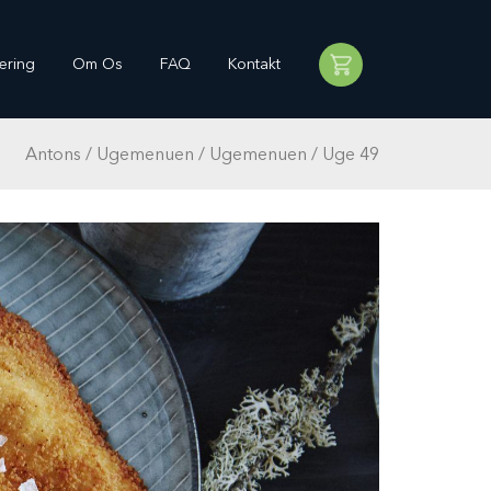
ering
Om Os
FAQ
Kontakt
Antons
/
Ugemenuen
/
Ugemenuen
/
Uge 49