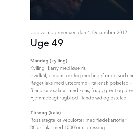
Udgivet i Ugemenuen den
4. December 2017
Uge 49
Mandag (kylling)
Kylling i karry med løse ris
Hvidkål, piment, rødløg med ingefær og sød chil
Røget laks med urtecreme – italiensk pølsefad
Bland selv salater med knas, frugt, grønt og dre
Hjemmebagt rugbrød – landbrød og ostefad
Tirsdag (kalv)
Rosa stegte kalveculotter med flødekartofler
80’er salat med 1000’øers dressing