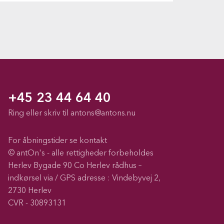
+45 23 44 64 40
Ring eller skriv til
antons@antons.nu
For åbningstider se kontakt
© antOn's - alle rettigheder forbeholdes
Herlev Bygade 90 Co Herlev rådhus –
indkørsel via / GPS adresse : Vindebyvej 2,
2730 Herlev
CVR - 30893131