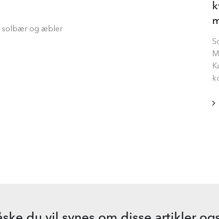
k
m
, solbær og æbler
S
M
K
k
ske du vil synes om disse artikler og