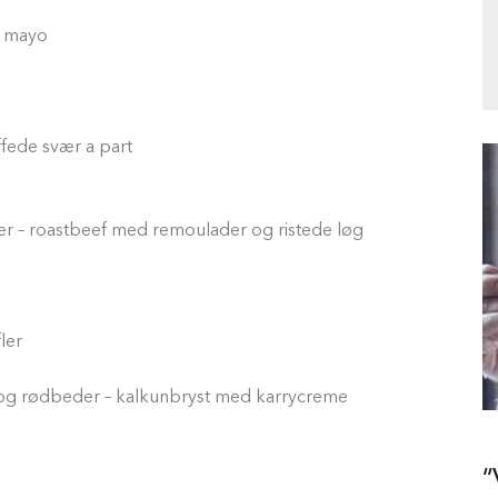
d mayo
fede svær a part
er – roastbeef med remoulader og ristede løg
ler
n og rødbeder – kalkunbryst med karrycreme
“