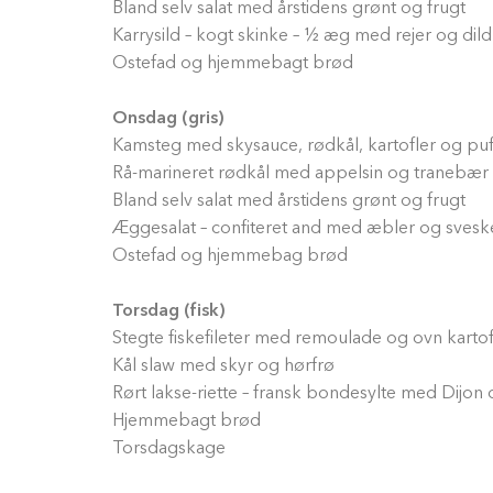
Bland selv salat med årstidens grønt og frugt
Karrysild – kogt skinke – ½ æg med rejer og dil
Ostefad og hjemmebagt brød
Onsdag (gris)
Kamsteg med skysauce, rødkål, kartofler og puf
Rå-marineret rødkål med appelsin og tranebær
Bland selv salat med årstidens grønt og frugt
Æggesalat – confiteret and med æbler og svesk
Ostefad og hjemmebag brød
Torsdag (fisk)
Stegte fiskefileter med remoulade og ovn kartof
Kål slaw med skyr og hørfrø
Rørt lakse-riette – fransk bondesylte med Dijo
Hjemmebagt brød
Torsdagskage