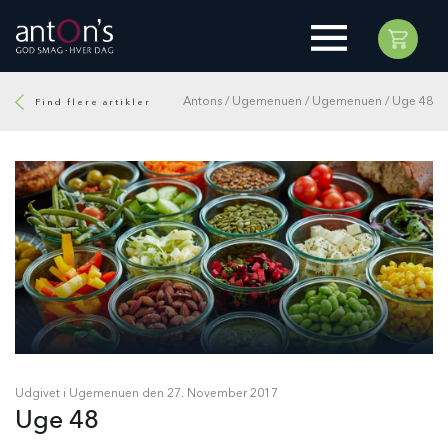
Antons
/
Ugemenuen
/
Ugemenuen
/
Uge 48
Find flere artikler
Udgivet i Ugemenuen den
27. November 2017
Uge 48