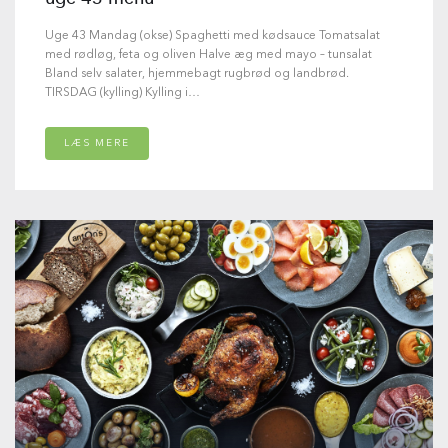
Uge 43 Mandag (okse) Spaghetti med kødsauce Tomatsalat
med rødløg, feta og oliven Halve æg med mayo – tunsalat
Bland selv salater, hjemmebagt rugbrød og landbrød.
TIRSDAG (kylling) Kylling i…
LÆS MERE